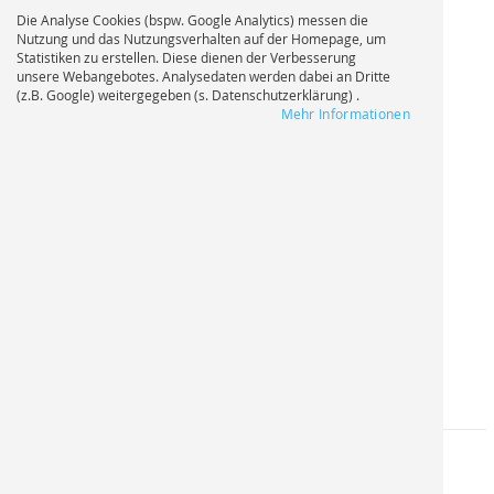
Die Analyse Cookies (bspw. Google Analytics) messen die
Nutzung und das Nutzungsverhalten auf der Homepage, um
Statistiken zu erstellen. Diese dienen der Verbesserung
unsere Webangebotes. Analysedaten werden dabei an Dritte
(z.B. Google) weitergegeben (s. Datenschutzerklärung) .
Mehr Informationen
KONTAKT ZUM
KUNDENBERATER |
REPRO ONLINE
REPRO ONLINE
Reprografie Eichler GmbH
Gregorius-Maurus-Straße 11-17
50670 Köln
FON