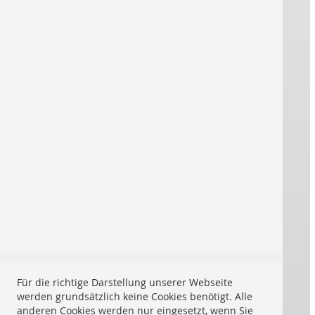
Versandkosten
DATENSCHUTZ
Datenschutz
Cookie Einstellungen
REPRO ONLINE
Über uns
Impressum
Kontakt
AGB
® REPRO ONLINE
Für die richtige Darstellung unserer Webseite
werden grundsätzlich keine Cookies benötigt. Alle
Starke Marken drucken für Sie:
anderen Cookies werden nur eingesetzt, wenn Sie