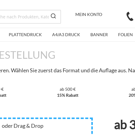
MEIN KONTO
PLATTENDRUCK
A4/A3 DRUCK
BANNER
FOLIEN
ESTELLUNG
ieren. Wählen Sie zuerst das Format und die Auflage aus. N
 €
ab 500 €
a
att
15% Rabatt
20
ab
3
oder Drag & Drop