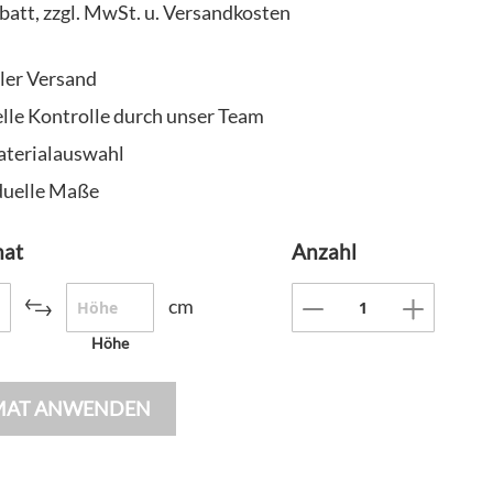
batt, zzgl. MwSt. u. Versandkosten
ler Versand
le Kontrolle durch unser Team
aterialauswahl
duelle Maße
mat
Anzahl
cm
Höhe
MAT ANWENDEN