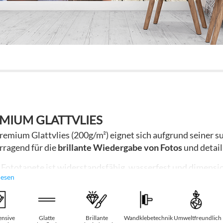
MIUM GLATTVLIES
remium Glattvlies (200g/m²) eignet sich aufgrund seiner s
rragend für die
brillante Wiedergabe von Fotos
und detail
 Fototapete ist widerstandsfähig, wasserfest und dimension
lesen
esondere
Robustheit
gefragt ist (z.B. Kinderzimmer, öffent
apeten ist die Fototapete Premium frei von PVC und Lösun
melbildung und schwer entflammbar (nach EN 13501-01).
 bei der Produktion nur Zellstoff aus nachhaltiger Forstw
ensive
Glatte
Brillante
Wandklebetechnik
Umweltfreundlich