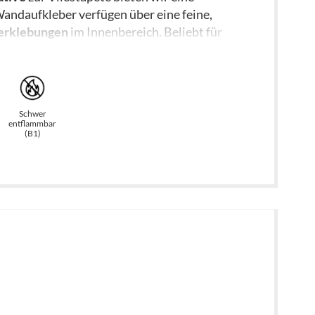
chgroße Bahnen (bis 53 cm je Bahn)
Wandaufkleber verfügen über eine feine,
Sie das bitte im Checkout im Feld
verklebungen
im Innenbereich. Beliebt für
eses Material: 115 cm.
e Verordnung der Europäischen Union zur
er Umwelt.
Schwer
entflammbar
(B1)