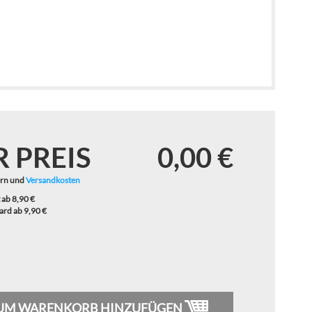
rter
der
ei
 und
R PREIS
0,00 €
ern und
Versandkosten
 ab 8,90 €
ard ab 9,90 €
UM WARENKORB HINZUFÜGEN