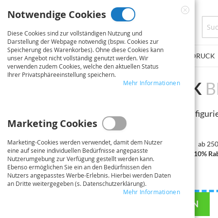
Direkt
Notwendige Cookies
zum
Close
Inhalt
Cookie
Diese Cookies sind zur vollständigen Nutzung und
Bar
Darstellung der Webpage notwendig (bspw. Cookies zur
Speicherung des Warenkorbes). Ohne diese Cookies kann
PLOTSERVICE
PLAKATE/POSTER
FINE ART DRUCK
unser Angebot nicht vollständig genutzt werden. Wir
verwenden zudem Cookies, welche den aktuellen Status
Ihrer Privatsphäreeinstellung speichern.
FOTOTAPETEN DRUCK
B
Mehr Informationen
Auf dieser Seite können Sie Ihren Auftrag konfigur
Marketing Cookies
Daten hochladen.
Marketing-Cookies werden verwendet, damit dem Nutzer
ab 100 €
ab 250
eine auf seine individuellen Bedürfnisse angepasste
5% Rabatt
10% Rab
Nutzerumgebung zur Verfügung gestellt werden kann.
Ebenso ermöglichen Sie ein an den Bedürfnissen den
IHRE DATEI
Nutzers angepasstes Werbe-Erlebnis. Hierbei werden Daten
an Dritte weitergegeben (s. Datenschutzerklärung).
Mehr Informationen
Upload files
DATEI HOCHLADEN