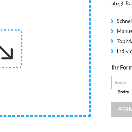
abzgl. Ra
Schnel
Manuel
Top M
Indivi
Ihr For
Breite
FOR