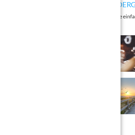
TOP SELLER AUS UNSERER BILDER
Wenn Sie kein eigenes Foto haben, wählen Sie einfa
finden.