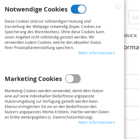
Direkt
Notwendige Cookies
zum
Close
Inhalt
Cookie
Diese Cookies sind zur vollständigen Nutzung und
Bar
Darstellung der Webpage notwendig (bspw. Cookies zur
Speicherung des Warenkorbes). Ohne diese Cookies kann
PLOTSERVICE
PLAKATE/POSTER
FINE ART DRUCK
unser Angebot nicht vollständig genutzt werden. Wir
verwenden zudem Cookies, welche den aktuellen Status
Persönliche Inform
Ihrer Privatsphäreeinstellung speichern.
Mehr Informationen
Name
Anrede
Marketing Cookies
Marketing-Cookies werden verwendet, damit dem Nutzer
eine auf seine individuellen Bedürfnisse angepasste
Vorname
Nutzerumgebung zur Verfügung gestellt werden kann.
Ebenso ermöglichen Sie ein an den Bedürfnissen den
Nutzers angepasstes Werbe-Erlebnis. Hierbei werden Daten
an Dritte weitergegeben (s. Datenschutzerklärung).
Mehr Informationen
Nachname