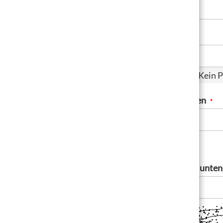
Passwort
Passwort Stärke:
Kein 
Passwort bestätigen
Bitte geben Sie die unt