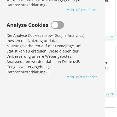
Marketing-Cookies werden verwendet, damit dem Nutzer
Datenschutzerklärung).
eine auf seine individuellen Bedürfnisse angepasste
Mehr Informationen
Nutzerumgebung zur Verfügung gestellt werden kann.
Ebenso ermöglichen Sie ein an den Bedürfnissen den
Nutzers angepasstes Werbe-Erlebnis. Hierbei werden
Analyse Cookies
Daten an Dritte weitergegeben (s.
Datenschutzerklärung).
Die Analyse Cookies (bspw. Google Analytics)
Mehr Informationen
messen die Nutzung und das
Nutzungsverhalten auf der Homepage, um
Analyse Cookies
Statistiken zu erstellen. Diese dienen der
Verbesserung unsere Webangebotes.
Analysedaten werden dabei an Dritte (z.B.
Die Analyse Cookies (bspw. Google Analytics) messen die
Google) weitergegeben (s.
Nutzung und das Nutzungsverhalten auf der Homepage,
Datenschutzerklärung) .
um Statistiken zu erstellen. Diese dienen der
Mehr Informationen
Verbesserung unsere Webangebotes. Analysedaten
werden dabei an Dritte (z.B. Google) weitergegeben (s.
Datenschutzerklärung) .
Mehr Informationen