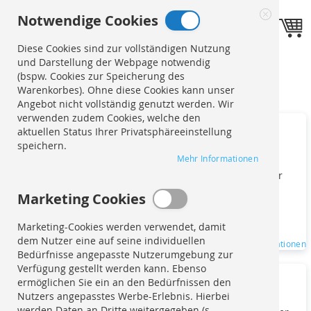
Direkt
Notwendige Cookies
zum
Sprache
Toggle navigation
DE
Close
Inhalt
Cookie
Diese Cookies sind zur vollständigen Nutzung
Bar
und Darstellung der Webpage notwendig
COOKIE
(bspw. Cookies zur Speicherung des
ALLE ZULASSEN
EINSTELLUNGEN
Warenkorbes). Ohne diese Cookies kann unser
SPEICHERN
Angebot nicht vollständig genutzt werden. Wir
verwenden zudem Cookies, welche den
Notwendige Cookies
aktuellen Status Ihrer Privatsphäreeinstellung
speichern.
Mehr Informationen
Diese Cookies sind zur vollständigen Nutzung und
Darstellung der Webpage notwendig (bspw. Cookies zur
Speicherung des Warenkorbes). Ohne diese Cookies
Marketing Cookies
kann unser Angebot nicht vollständig genutzt werden.
Wir verwenden zudem Cookies, welche den aktuellen
Marketing-Cookies werden verwendet, damit
Status Ihrer Privatsphäreeinstellung speichern.
dem Nutzer eine auf seine individuellen
Mehr Informationen
Bedürfnisse angepasste Nutzerumgebung zur
Verfügung gestellt werden kann. Ebenso
Marketing Cookies
ermöglichen Sie ein an den Bedürfnissen den
Nutzers angepasstes Werbe-Erlebnis. Hierbei
werden Daten an Dritte weitergegeben (s.