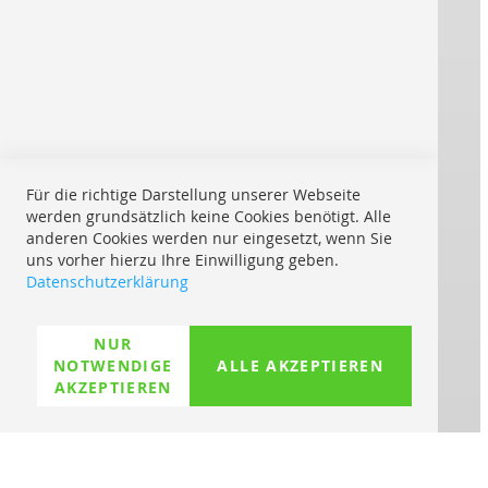
Über uns
Impressum
Kontakt
AGB
® REPRO ONLINE
Für die richtige Darstellung unserer Webseite
werden grundsätzlich keine Cookies benötigt. Alle
Starke Marken drucken für Sie:
anderen Cookies werden nur eingesetzt, wenn Sie
uns vorher hierzu Ihre Einwilligung geben.
Datenschutzerklärung
Versand innerhalb Europas:
NUR
NOTWENDIGE
ALLE AKZEPTIEREN
AKZEPTIEREN
Mit UPS My Choice:
Wo ist meine Sendung
Mögliche Zahlungsmethoden: